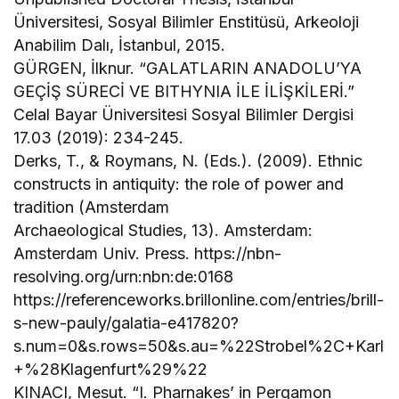
Üniversitesi, Sosyal Bilimler Enstitüsü, Arkeoloji
Anabilim Dalı, İstanbul, 2015.
GÜRGEN, İlknur. “GALATLARIN ANADOLU’YA
GEÇİŞ SÜRECİ VE BITHYNIA İLE İLİŞKİLERİ.”
Celal Bayar Üniversitesi Sosyal Bilimler Dergisi
17.03 (2019): 234-245.
Derks, T., & Roymans, N. (Eds.). (2009). Ethnic
constructs in antiquity: the role of power and
tradition (Amsterdam
Archaeological Studies, 13). Amsterdam:
Amsterdam Univ. Press. https://nbn-
resolving.org/urn:nbn:de:0168
https://referenceworks.brillonline.com/entries/brill-
s-new-pauly/galatia-e417820?
s.num=0&s.rows=50&s.au=%22Strobel%2C+Karl
+%28Klagenfurt%29%22
KINACI, Mesut. “I. Pharnakes’ in Pergamon