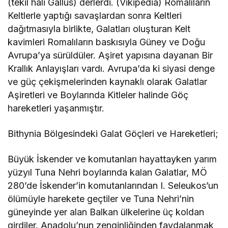
(tekil hali Gallus) derlerdi. (Vikipedia) Romalıların
Keltlerle yaptığı savaşlardan sonra Keltleri
dağıtmasıyla birlikte, Galatları oluşturan Kelt
kavimleri Romalıların baskısıyla Güney ve Doğu
Avrupa’ya sürüldüler. Aşiret yapısına dayanan Bir
Krallık Anlayışları vardı. Avrupa’da ki siyasi denge
ve güç çekişmelerinden kaynaklı olarak Galatlar
Aşiretleri ve Boylarında Kitleler halinde Göç
hareketleri yaşanmıştır.
Bithynia Bölgesindeki Galat Göçleri ve Hareketleri;
Büyük İskender ve komutanları hayattayken yarım
yüzyıl Tuna Nehri boylarında kalan Galatlar, MÖ
280’de İskender’in komutanlarından I. Seleukos’un
ölümüyle harekete geçtiler ve Tuna Nehri’nin
güneyinde yer alan Balkan ülkelerine üç koldan
girdiler. Anadolu’nun zenginliğinden faydalanmak