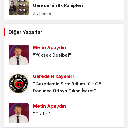
Gerede’nin İlk Rahipleri
2 yıl önce
Geredeli Milli Mücadele Kahramanları
Diğer Yazarlar
ve İstiklal Madalyası Alanlar
2 yıl önce
Metin Apaydın
"Yüksek Desibel"
Tarihten Günümüze Gerede
Piskoposluğu ve Piskoposları
2 yıl önce
Gerede Hikayeleri
"Gerede’nin Sırrı: Bölüm 10 – Göl
Alman Subaylarının Gerede İzlenimleri
Donunca Ortaya Çıkan İşaret"
2 yıl önce
Metin Apaydın
"Trafik"
Osmanlı Döneminde İstanbul’daki
Geredeli Ulema ve Dervişler