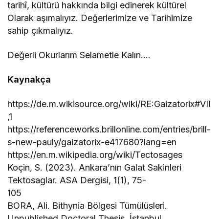
tarihî, kültürü hakkında bilgi edinerek kültürel
Olarak aşımalıyız. Değerlerimize ve Tarihimize
sahip çıkmalıyız.
Değerli Okurlarım Selametle Kalın….
Kaynakça
https://de.m.wikisource.org/wiki/RE:Gaizatorix#VII
,1
https://referenceworks.brillonline.com/entries/brill-
s-new-pauly/gaizatorix-e417680?lang=en
https://en.m.wikipedia.org/wiki/Tectosages
Koçin, S. (2023). Ankara’nın Galat Sakinleri
Tektosaglar. ASA Dergisi, 1(1), 75-
105
BORA, Ali. Bithynia Bölgesi Tümülüsleri.
Unpublished Doctoral Thesis, İstanbul