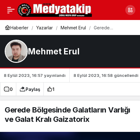
Gerede Bölgesinde
0
Galatların Varlığı ve
Haberler
Yazarlar
Mehmet Erul
Gerede
Bölgesinde
Galatların Varlığı
Galat Kralı Gaizatorix
ve Galat Kralı
Gaizatorix
Mehmet Erul
8 Eylül 2023, 16:57
yayınlandı
8 Eylül 2023, 16:58
güncellendi
0
Paylaş
1
Gerede Bölgesinde Galatların Varlığı
ve Galat Kralı Gaizatorix