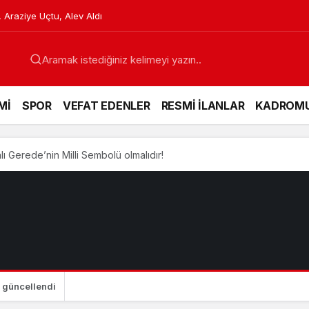
etlere Karşı Hazırlanıyor
Mİ
SPOR
VEFAT EDENLER
RESMİ İLANLAR
KADROM
lı Gerede’nin Milli Sembolü olmalıdır!
güncellendi