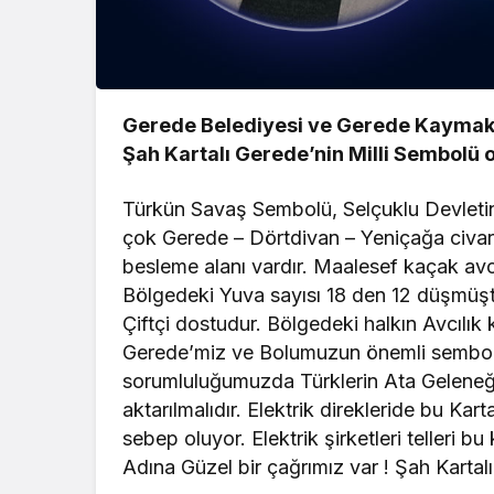
Gerede Belediyesi ve Gerede Kaymak
Şah Kartalı Gerede’nin Milli Sembolü o
Türkün Savaş Sembolü, Selçuklu Devletin
çok Gerede – Dörtdivan – Yeniçağa civar
besleme alanı vardır. Maalesef kaçak avcı
Bölgedeki Yuva sayısı 18 den 12 düşmüşt
Çiftçi dostudur. Bölgedeki halkın Avcılık
Gerede’miz ve Bolumuzun önemli sembolü 
sorumluluğumuzda Türklerin Ata Geleneği ol
aktarılmalıdır. Elektrik direkleride bu Kar
sebep oluyor. Elektrik şirketleri telleri 
Adına Güzel bir çağrımız var ! Şah Kartalı