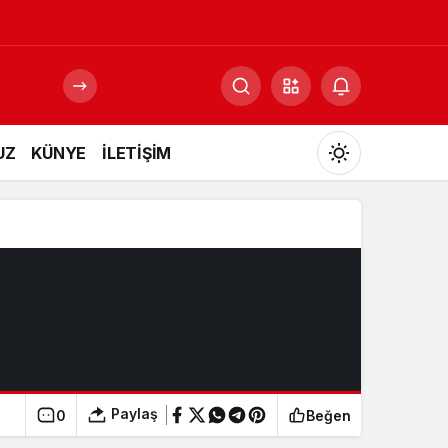
UZ
KÜNYE
İLETİŞİM
Mod
değiştir
Gündüz Modu
Gündüz modunu seçin.
Gece Modu
Gece modunu seçin.
Paylaş
0
Beğen