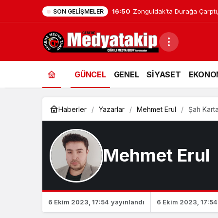
16:48
Zonguldak’taki Hastaneler Af
SON GELIŞMELER
GÜNCEL
GENEL
SİYASET
EKONO
Haberler
Yazarlar
Mehmet Erul
Şah Karta
Mehmet Erul
6 Ekim 2023, 17:54
yayınlandı
6 Ekim 2023, 17:54