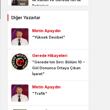
Rahipleri
2 yıl önce
Diğer Yazarlar
Geredeli Milli Mücadele
Metin Apaydın
Kahramanları ve İstiklal
Madalyası Alanlar
"Yüksek Desibel"
2 yıl önce
Gerede Hikayeleri
Tarihten Günümüze Gerede
"Gerede’nin Sırrı: Bölüm 10 –
Piskoposluğu ve
Göl Donunca Ortaya Çıkan
Piskoposları
İşaret"
2 yıl önce
Metin Apaydın
Alman Subaylarının Gerede
"Trafik"
İzlenimleri
2 yıl önce