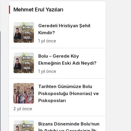
Sistem Modu
Mehmet Erul Yazıları
Sistem modunu seçin.
Geredeli Hristiyan Şehit
Kimdir?
1 yıl önce
Bolu – Gerede Köy
Ekmeğinin Eski Adı Neydi?
1 yıl önce
Tarihten Günümüze Bolu
Piskoposluğu (Honorias) ve
Piskoposları
2 yıl önce
Bizans Döneminde Bolu’nun
İlk Rahibi ve Gerede’nin İlk