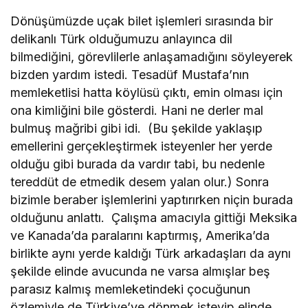
Dönüşümüzde uçak bilet işlemleri sırasında bir
delikanlı Türk olduğumuzu anlayınca dil
bilmediğini, görevlilerle anlaşamadığını söyleyerek
bizden yardım istedi. Tesadüf Mustafa’nın
memleketlisi hatta köylüsü çıktı, emin olması için
ona kimliğini bile gösterdi. Hani ne derler mal
bulmuş mağribi gibi idi. (Bu şekilde yaklaşıp
emellerini gerçekleştirmek isteyenler her yerde
olduğu gibi burada da vardır tabi, bu nedenle
tereddüt de etmedik desem yalan olur.) Sonra
bizimle beraber işlemlerini yaptırırken niçin burada
olduğunu anlattı. Çalışma amacıyla gittiği Meksika
ve Kanada’da paralarını kaptırmış, Amerika’da
birlikte aynı yerde kaldığı Türk arkadaşları da aynı
şekilde elinde avucunda ne varsa almışlar beş
parasız kalmış memleketindeki çocuğunun
özlemiyle de Türkiye’ye dönmek isteyip elinde