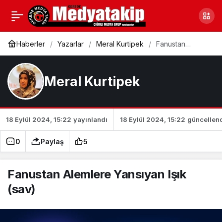
Yeni Dünyaya Seyahat
0
Paylaş
-16-
Haberler
Yazarlar
Meral Kurtipek
Fanustan
Alemlere
Yansıyan Işık
(sav)
Meral Kurtipek
18 Eylül 2024, 15:22
yayınlandı
18 Eylül 2024, 15:22
güncellen
0
Paylaş
5
Fanustan Alemlere Yansıyan Işık
(sav)