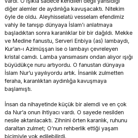
vardı. O ışıkla sadece kendileri değil yansıdığı
diğer alemler de aydınlığa kavuşacaktı. Nitekim
öyle de oldu. Aleyhisselatü vesselam efendimiz
vahiy ile tanışıp dünyaya İslam’ı anlatmaya
başladıktan sonra karanlıklar bir bir dağıldı. Mekke
ve Medine fanustu, Serveri Enbiya (as) lambaydı,
Kur’an-ı Azimüşşan ise o lambayı çevreleyen
kristal camdı. Lamba yansımasını ondan alıyor ışığı
büyüdükçe nuru artıyordu. O fanustan dünyaya
İslam Nur’u yayılıyordu artık. İnsanlık zulmetten
feraha, karanlıktan aydınlığa kavuşmaya
başlamıştı.
İnsan da nihayetinde küçük bir alemdi ve en çok
da Nur’a onun ihtiyacı vardı. O sayede nesilden
nesile aktarılacaktı. Zihnini örten karanlık, ruhunu
daraltan zulmet; O’nun rehberlik ettiği yaşam
biçimiyle yok edilebilirdi.