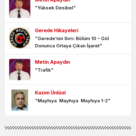
"Yüksek Desibel"
Dahilek Ya Resûlallah
3 yıl önce
Gerede Hikayeleri
"Gerede’nin Sırrı: Bölüm 10 – Göl
Donunca Ortaya Çıkan İşaret"
Metin Apaydın
"Trafik"
Kazım Ünlüol
"Mayhıya Mayhıya Mayhıya 1-2"
Mehmet Karagözoğlu
"Mahpushane Çeşmesi’nden Kent