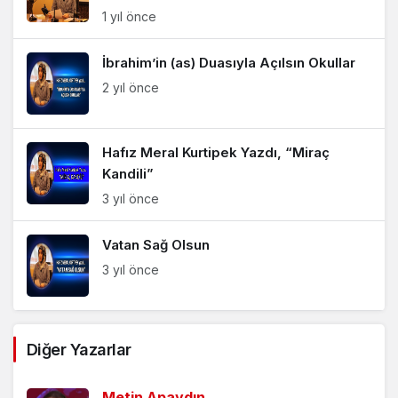
1 yıl önce
İbrahim’in (as) Duasıyla Açılsın Okullar
2 yıl önce
Hafız Meral Kurtipek Yazdı, “Miraç
Kandili”
3 yıl önce
Vatan Sağ Olsun
3 yıl önce
Kudüs Sevdası – Filistin Yarası
Diğer Yazarlar
3 yıl önce
Metin Apaydın