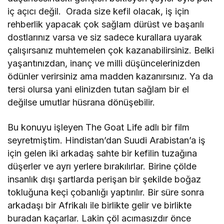
iç açıcı değil. Orada size kefil olacak, iş için
Ferhat Çetinoğlu
rehberlik yapacak çok sağlam dürüst ve başarılı
"Bir Gün, Bir Ömür: Emeklilikte Adalet"
dostlarınız varsa ve siz sadece kurallara uyarak
çalışırsanız muhtemelen çok kazanabilirsiniz. Belki
yaşantınızdan, inanç ve milli düşüncelerinizden
ödünler verirsiniz ama madden kazanırsınız. Ya da
tersi olursa yani elinizden tutan sağlam bir el
değilse umutlar hüsrana dönüşebilir.
Bu konuyu işleyen The Goat Life adlı bir film
seyretmiştim. Hindistan’dan Suudi Arabistan’a iş
için gelen iki arkadaş sahte bir kefilin tuzağına
düşerler ve ayrı yerlere bırakılırlar. Birine çölde
insanlık dışı şartlarda perişan bir şekilde boğaz
tokluğuna keçi çobanlığı yaptırılır. Bir süre sonra
arkadaşı bir Afrikalı ile birlikte gelir ve birlikte
buradan kaçarlar. Lakin çöl acımasızdır önce