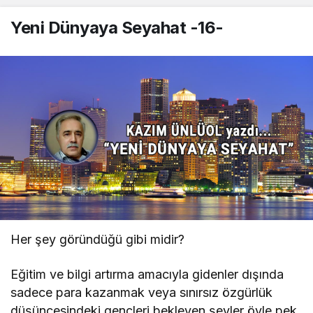
Müzesi’ne (II)"
Yeni Dünyaya Seyahat -16-
Mehmet Karagözoğlu
"Mahpushane Çeşmesi’nden Kent
Müzesi’ne..(I)"
Gerede Hikayeleri
"Gerede’nin Sırrı: Bölüm 9 – Samat
Tepesi ve Altın Mühür"
Metin Apaydın
"Mozaik Betimlemeler"
Her şey göründüğü gibi midir?
Metin Apaydın
Eğitim ve bilgi artırma amacıyla gidenler dışında
"Sakat Sakat Zekatlar"
sadece para kazanmak veya sınırsız özgürlük
düşüncesindeki gençleri bekleyen şeyler öyle pek