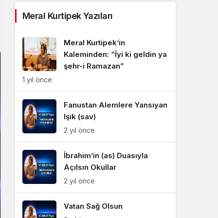
Sistem Modu
Meral Kurtipek Yazıları
Sistem modunu seçin.
Meral Kurtipek’in
Kaleminden: “İyi ki geldin ya
şehr-i Ramazan”
1 yıl önce
Fanustan Alemlere Yansıyan
Işık (sav)
2 yıl önce
İbrahim’in (as) Duasıyla
Açılsın Okullar
2 yıl önce
Vatan Sağ Olsun