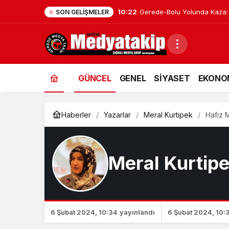
0:09
Ünlü Oyuncu Ülkü Hilal Çiftçi
SON GELIŞMELER
GÜNCEL
GENEL
SİYASET
EKONO
Haberler
Yazarlar
Meral Kurtipek
Hafız M
Meral Kurtip
6 Şubat 2024, 10:34
yayınlandı
6 Şubat 2024, 10: