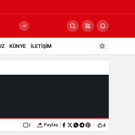
UZ
KÜNYE
İLETİŞİM
Mod
değiştir
Gündüz Modu
Gündüz modunu seçin.
Gece Modu
Gece modunu seçin.
Paylaş
1
4