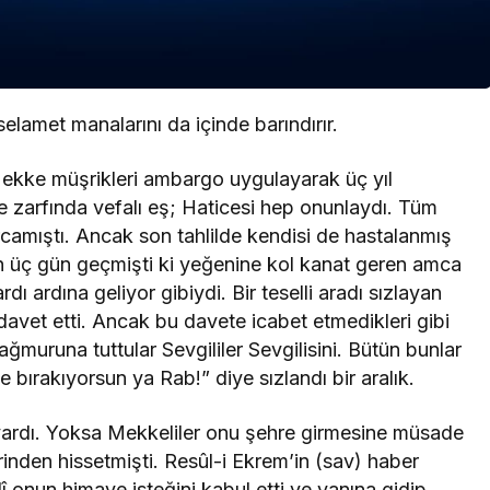
 selamet manalarını da içinde barındırır.
Mekke müşrikleri ambargo uygulayarak üç yıl
e zarfında vefalı eş; Haticesi hep onunlaydı. Tüm
rcamıştı. Ancak son tahlilde kendisi de hastalanmış
 üç gün geçmişti ki yeğenine kol kanat geren amca
dı ardına geliyor gibiydi. Bir teselli aradı sızlayan
 davet etti. Ancak bu davete icabet etmedikleri gibi
ğmuruna tuttular Sevgililer Sevgilisini. Bütün bunlar
ne bırakıyorsun ya Rab!” diye sızlandı bir aralık.
vardı. Yoksa Mekkeliler onu şehre girmesine müsade
inden hissetmişti. Resûl-i Ekrem’in (sav) haber
 onun himaye isteğini kabul etti ve yanına gidip