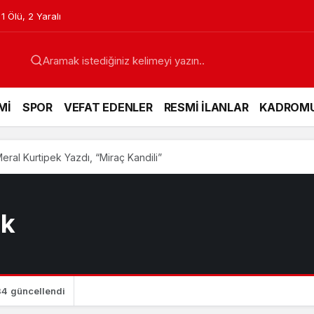
’nin Gerede Bağlantısı Ortaya Çıktı
Mİ
SPOR
VEFAT EDENLER
RESMİ İLANLAR
KADROM
eral Kurtipek Yazdı, “Miraç Kandili”
ek
34
güncellendi