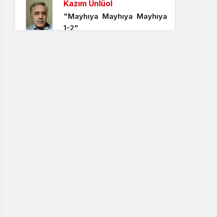
Kazım Ünlüol
"Mayhıya Mayhıya Mayhıya
1-2"
Mehmet Karagözoğlu
"Mahpushane
Çeşmesi’nden Kent
Müzesi’ne (II)"
Mehmet Karagözoğlu
"Mahpushane
Çeşmesi’nden Kent
Müzesi’ne..(I)"
Gerede Hikayeleri
"Gerede’nin Sırrı: Bölüm 9 –
Samat Tepesi ve Altın
Mühür"