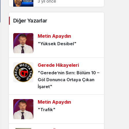
3 yıl önce
Diğer Yazarlar
Kudüs Sevdası – Filistin
Yarası
Metin Apaydın
3 yıl önce
"Yüksek Desibel"
Dahilek Ya Resûlallah
3 yıl önce
Gerede Hikayeleri
"Gerede’nin Sırrı: Bölüm 10 –
Göl Donunca Ortaya Çıkan
İşaret"
Metin Apaydın
"Trafik"