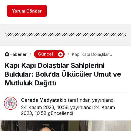
Yorum Gönder
Güncel
Haberler
Kapı Kapı Dolaştılar
Sahiplerini Buldular:
Kapı Kapı Dolaştılar Sahiplerini
Bolu’da Ülkücüler Umut ve
Mutluluk Dağıttı
Buldular: Bolu’da Ülkücüler Umut ve
Mutluluk Dağıttı
Gerede Medyatakip
tarafından yayınlandı
24 Kasım 2023, 10:58
yayınlandı
24 Kasım
2023, 10:58
güncellendi