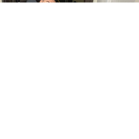
0
Paylaş
Beğen
Ülkü Ocakları, Minik Yüreklere Sihirli
Dokunuş Yaptı
Bolu Ülkü Ocakları, her yıl kış aylarında
düzenlediği “Minik Yürekler Üşemesin” bot ve
mont kampanyası kapsamında ihtiyaç sahibi
çocuklara kıyafet dağıtımına devam ediyor.