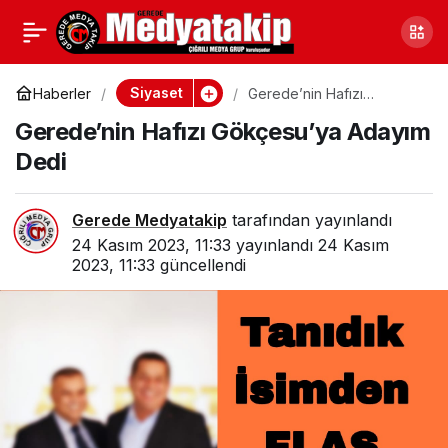
Kapı Kapı Dolaştılar
0
Paylaş
Sahiplerini Buldular:
Siyaset
Haberler
Gerede’nin Hafızı
Gökçesu’ya Adayım Dedi
Gerede’nin Hafızı Gökçesu’ya Adayım
Bolu’da Ülkücüler Umut
Dedi
ve Mutluluk Dağıttı
Gerede Medyatakip
tarafından yayınlandı
24 Kasım 2023, 11:33
yayınlandı
24 Kasım
2023, 11:33
güncellendi