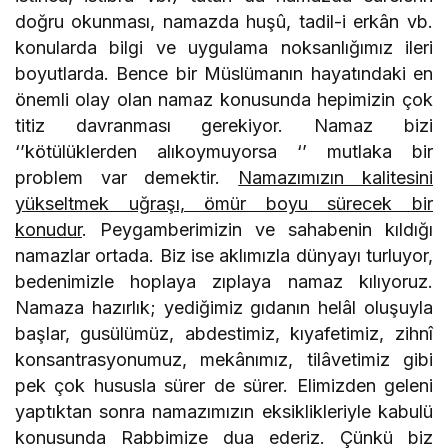
doğru okunması, namazda huşû, tadil-i erkân vb.
konularda bilgi ve uygulama noksanlığımız ileri
boyutlarda. Bence bir Müslümanın hayatındaki en
önemli olay olan namaz konusunda hepimizin çok
titiz davranması gerekiyor. Namaz bizi
‘’kötülüklerden alıkoymuyorsa ‘’ mutlaka bir
problem var demektir.
Namazımızın kalitesini
yükseltmek uğraşı, ömür boyu sürecek bir
konudur
. Peygamberimizin ve sahabenin kıldığı
namazlar ortada. Biz ise aklımızla dünyayı turluyor,
bedenimizle hoplaya zıplaya namaz kılıyoruz.
Namaza hazırlık; yediğimiz gıdanın helâl oluşuyla
başlar, gusülümüz, abdestimiz, kıyafetimiz, zihnî
konsantrasyonumuz, mekânımız, tilâvetimiz gibi
pek çok hususla sürer de sürer. Elimizden geleni
yaptıktan sonra namazımızın eksiklikleriyle kabulü
konusunda Rabbimize dua ederiz. Çünkü biz