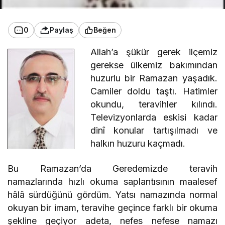
0
Paylaş
Beğen
Allah’a şükür gerek ilçemiz
gerekse ülkemiz bakımından
huzurlu bir Ramazan yaşadık.
Camiler doldu taştı. Hatimler
okundu, teravihler kılındı.
Televizyonlarda eskisi kadar
dinî konular tartışılmadı ve
halkın huzuru kaçmadı.
Bu Ramazan’da Geredemizde teravih
namazlarında hızlı okuma saplantısının maalesef
hâlâ sürdüğünü gördüm. Yatsı namazında normal
okuyan bir imam, teravihe geçince farklı bir okuma
şekline geçiyor adeta, nefes nefese namazı