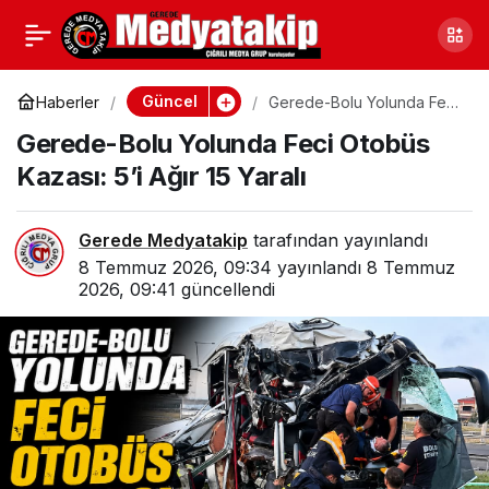
Gerede-Bolu Yolunda
0
Feci Otobüs Kazası: 5’i
Güncel
Haberler
Gerede-Bolu Yolunda Feci
Otobüs Kazası: 5’i Ağır 15
Gerede-Bolu Yolunda Feci Otobüs
Yaralı
Ağır 15 Yaralı
Kazası: 5’i Ağır 15 Yaralı
Gerede Medyatakip
tarafından yayınlandı
8 Temmuz 2026, 09:34
yayınlandı
8 Temmuz
2026, 09:41
güncellendi