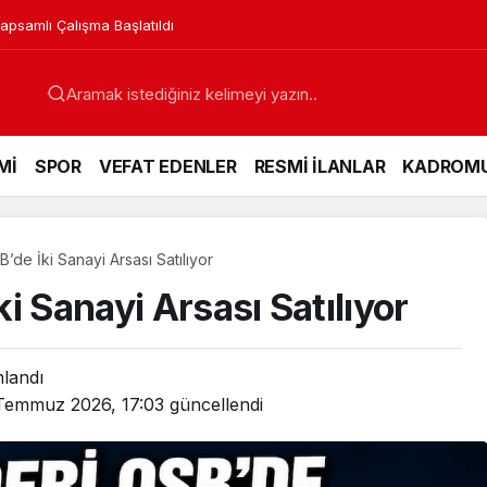
luyor, Yoğun İlgi Görüyor
Mİ
SPOR
VEFAT EDENLER
RESMİ İLANLAR
KADROM
de İki Sanayi Arsası Satılıyor
i Sanayi Arsası Satılıyor
nlandı
Temmuz 2026, 17:03
güncellendi