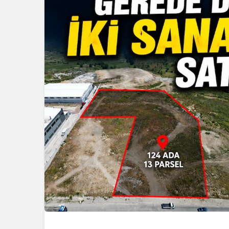
Güncel
Gerede’de
Temizlik: 
Çalışma Baş