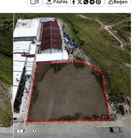
Paylaş
0
Beğen