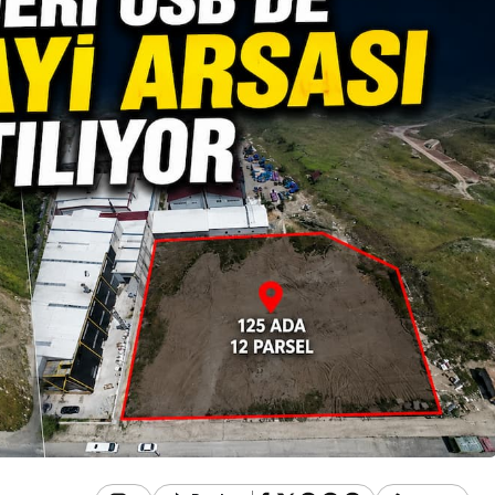
Eğitim
 Büyük
Bolu’dan Türkiye’ye
Kapsamlı
Örnek Oluyor, Yoğun İlgi
latıldı
Görüyor