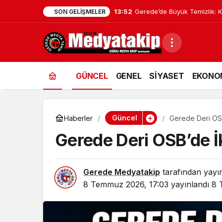
13:24
Bolu’dan Türkiye’ye Örnek O
SON GELIŞMELER
GÜNCEL
GENEL
SİYASET
EKONO
Güncel
Haberler
Gerede Deri OSB’
Gerede Deri OSB’de İk
Gerede Medyatakip
tarafından yayı
8 Temmuz 2026, 17:03
yayınlandı
8 