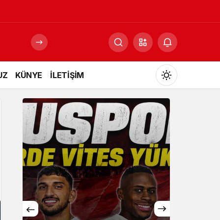
UZ
KÜNYE
İLETİŞİM
Mod
değiştir
Gündüz Modu
Gündüz modunu seçin.
Gece Modu
Gece modunu seçin.