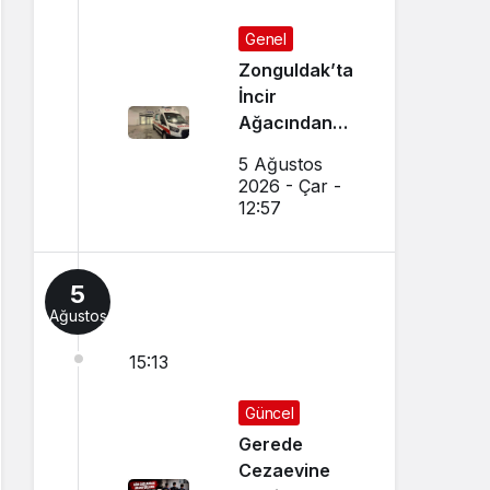
Genel
Zonguldak’ta
İncir
Ağacından
Düşen Adam
5 Ağustos
Ağır
2026 - Çar -
Yaralandı
12:57
5
Ağustos
15:13
Güncel
Gerede
Cezaevine