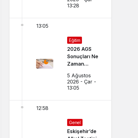
13:28
13:05
Eğitim
2026 AGS
Sonuçları Ne
Zaman
Açıklanacak?
5 Ağustos
Sonuçlar
2026 - Çar -
Nereden
13:05
Öğrenilir?
12:58
Genel
Eskişehir’de