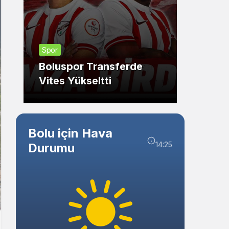
Sistem Modu
Sistem modunu seçin.
Güncel
Spor
Gere
Boluspor Transferde
Oldu:
Vites Yükseltti
Duyu
Bolu için Hava
14:25
Durumu