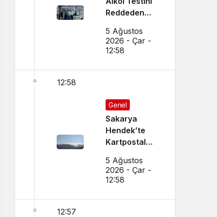
Alkol Testini
Reddeden
Ehliyetsiz
5 Ağustos
Sürücüye 390
2026 - Çar -
Bin TL Ceza
12:58
12:58
Genel
Sakarya
Hendek’te
Kartpostal
Gibi Manzara
5 Ağustos
Büyüledi
2026 - Çar -
12:58
12:57