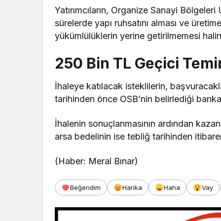
Yatırımcıların, Organize Sanayi Bölgeler
sürelerde yapı ruhsatını alması ve üretim
yükümlülüklerin yerine getirilmemesi halind
250 Bin TL Geçici Temin
İhaleye katılacak isteklilerin, başvuracakl
tarihinden önce OSB’nin belirlediği banka
İhalenin sonuçlanmasının ardından kazanan
arsa bedelinin ise tebliğ tarihinden itib
(Haber: Meral Bınar)
Beğendim
Harika
Haha
Vay