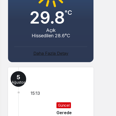
29.8
°C
Açık
Hissedilen 28.6°C
Daha Fazla Detay
5
Ağustos
15:13
Güncel
Gerede