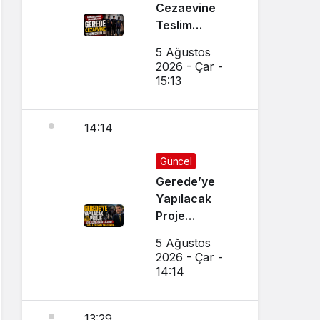
Cezaevine
Teslim
Edildiler
5 Ağustos
2026 - Çar -
15:13
14:14
Güncel
Gerede’ye
Yapılacak
Proje
Köylüleri
5 Ağustos
Ayağa
2026 - Çar -
Kaldırdı:
14:14
Eylem Öncesi
Vali Devreye
13:29
Girdi