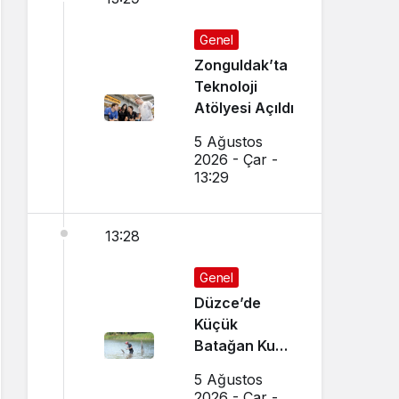
Genel
Zonguldak’ta
Teknoloji
Atölyesi Açıldı
5 Ağustos
2026 - Çar -
13:29
13:28
Genel
Düzce’de
Küçük
Batağan Kuşu
Kurtarıldı
5 Ağustos
2026 - Çar -