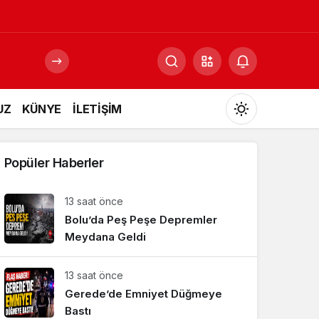
UZ
KÜNYE
İLETİŞİM
Mod
değiştir
Popüler Haberler
13 saat önce
Bolu’da Peş Peşe Depremler
Gündüz Modu
Gündüz modunu seçin.
Meydana Geldi
13 saat önce
Gece Modu
Gece modunu seçin.
Gerede’de Emniyet Düğmeye
Bastı