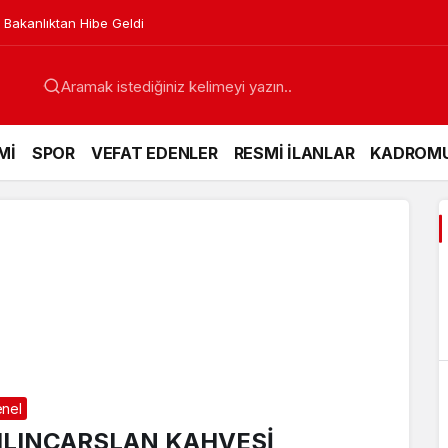
 Bakanlıktan Hibe Geldi
Mİ
SPOR
VEFAT EDENLER
RESMİ İLANLAR
KADROM
nel
ILINÇARSLAN KAHVESİ