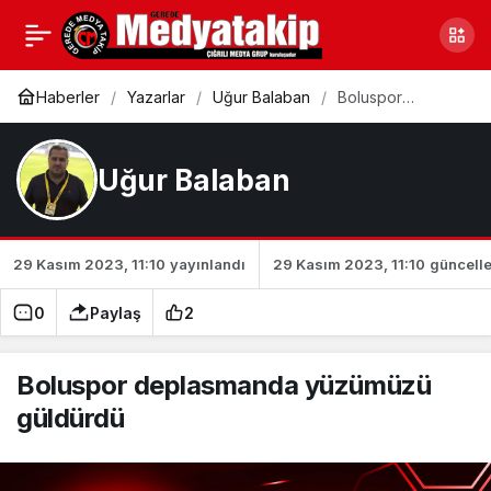
Boluspor evinde
0
Paylaş
hüsrana uğradı
Haberler
Yazarlar
Uğur Balaban
Boluspor
deplasmanda
yüzümüzü
güldürdü
Uğur Balaban
29 Kasım 2023, 11:10
yayınlandı
29 Kasım 2023, 11:10
güncell
0
Paylaş
2
Boluspor deplasmanda yüzümüzü
güldürdü