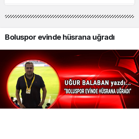
Mehmet Karagözoğlu
"Mahpushane Çeşmesi’nden Kent
Müzesi’ne (II)"
Boluspor evinde hüsrana uğradı
Mehmet Karagözoğlu
"Mahpushane Çeşmesi’nden Kent
Müzesi’ne..(I)"
Gerede Hikayeleri
"Gerede’nin Sırrı: Bölüm 9 – Samat
Tepesi ve Altın Mühür"
Metin Apaydın
"Mozaik Betimlemeler"
Trendyol 1. Lig’in 12. haftasında kendi sahamızda