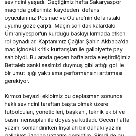
sevincini yaşadı. Geçtiğimiz hafta Sakaryaspor
maçında gollerimizi kaydeden defans
oyucularımız Posmac ve Oulare’nin defanstaki
uyumu göze çarptı. Maçın son dakikalardaki
Ümraniyespor’un kurduğu baskıyı kırmada etken
rol oynadılar. Kaptanımız Çağlar Şahin Akbaba’da
maç içindeki kritik kurtarışları ile galibiyette pay
sahibiydi. Bu arada geçen haftalarda eleştirdiğimiz
Bettaieb sanki sesimizi duymuş gibi attığı gol ile
bir umut ışığı yaktı ama performansını arttırması
gerekiyor.
Kırmızı beyazlı ekibimiz bu deplasman sonunda
haklı sevincini taraftarı başta olmak üzere
futbolcuları, yöneticileri, başkanı, teknik ekibi ve
basın mensupları ile doyasıya kutladı. Geçen hafta
yazımı sonlandırırken İnşallah bir dahaki yazımı
galibiyet üzerine yazarım demiştim. Şimdi de bu