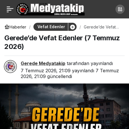
Gerede’de Vefat
0
Edenler (7 Temmuz
Vefat Edenler
Haberler
Gerede’de Vefat
Edenler (7 Temmuz
Gerede’de Vefat Edenler (7 Temmuz
2026)
2026)
2026)
Gerede Medyatakip
tarafından yayınlandı
7 Temmuz 2026, 21:09
yayınlandı
7 Temmuz
2026, 21:09
güncellendi