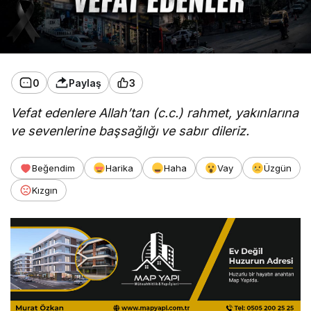
0
Paylaş
3
Vefat edenlere Allah’tan (c.c.) rahmet, yakınlarına
ve sevenlerine başsağlığı ve sabır dileriz.
Beğendim
Harika
Haha
Vay
Üzgün
Kızgın