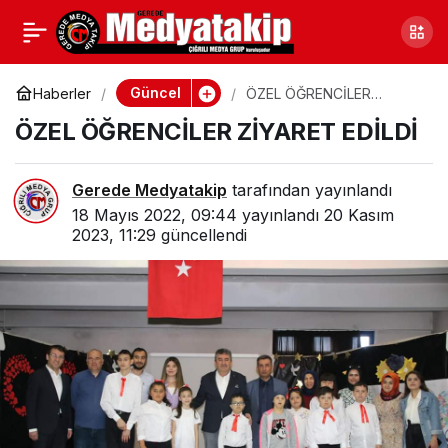
GİGDER KONFERANSINA
0
Paylaş
KATILIM YOĞUN OLDU
Güncel
Haberler
ÖZEL ÖĞRENCİLER
ZİYARET EDİLDİ
ÖZEL ÖĞRENCİLER ZİYARET EDİLDİ
Gerede Medyatakip
tarafından yayınlandı
18 Mayıs 2022, 09:44
yayınlandı
20 Kasım
2023, 11:29
güncellendi