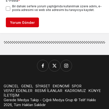
E-Posta
*
Bir dahaki sefere yorum yaptığımda kullanılmak üzere adımı, e-
posta adresimi ve web site adresimi bu tarayıcıya kaydet.
Yorum Gönder
GÜNCEL
GENEL
SİYASET
EKONOMİ
SPOR
VEFAT EDENLER
RESMİ İLANLAR
KADROMUZ
KÜNYE
İLETİŞİM
Gerede Medya Takip - Çığrılı Medya Grup © Telif Hakkı
2026, Tüm Hakları Saklıdır