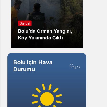
Sistem Modu
Sistem modunu seçin.
Güncel
Güncel
Gered
Bolu’da Orman Yangını,
Müdür
Köy Yakınında Çıktı
Müdür
Bolu için Hava
12:17
Durumu