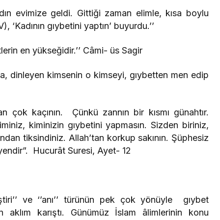
ın evimize geldi. Gittiği zaman elimle, kısa boylu
), ‘Kadının gıybetini yaptın’ buyurdu.’’
lerin en yükseğidir.’’ Câmi- üs Sagir
da, dinleyen kimsenin o kimseyi, gıybetten men edip
an çok kaçının. Çünkü zannın bir kısmı günahtır.
 Kiminiz, kiminizin gıybetini yapmasın. Sizden biriniz,
ndan tiksindiniz. Allah’tan korkup sakının. Şüphesiz
yendir”. Hucurât Suresi, Ayet- 12
eştiri’’ ve ‘’anı’’ türünün pek çok yönüyle gıybet
en aklım karıştı. Günümüz İslam âlimlerinin konu