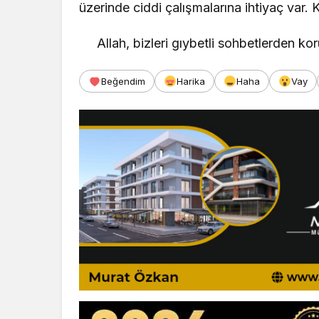
üzerinde ciddi çalışmalarına ihtiyaç var. 
Allah, bizleri gıybetli sohbetlerden ko
Beğendim
Harika
Haha
Vay