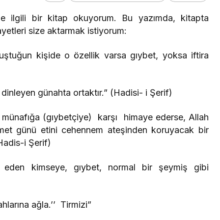
tle ilgili bir kitap okuyorum. Bu yazımda, kitapta
ayetleri size aktarmak istiyorum:
uğun kişide o özellik varsa gıybet, yoksa iftira
inleyen günahta ortaktır.” (Hadisi- i Şerif)
, münafığa (gıybetçiye) karşı himaye ederse, Allah
met günü etini cehennem ateşinden koruyacak bir
Hadis-i Şerif)
 eden kimseye, gıybet, normal bir şeymiş gibi
ahlarına ağla.’’ Tirmizi”