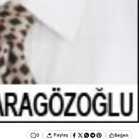
Paylaş
0
Beğen